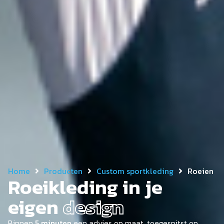
Home
Producten
Custom sportkleding
Roeien
Roeikleding in je
eigen
design
Binnen
5 minuten
een advies op maat, toegespitst op