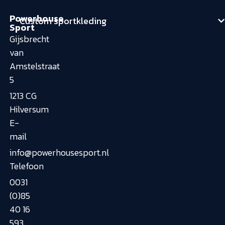
Powerhouse
Custom sportkleding
Sport
Gijsbrecht
van
Amstelstraat
5
1213 CG
Hilversum
E-
mail
info@powerhousesport.nl
Telefoon
0031
(0)85
40 16
593