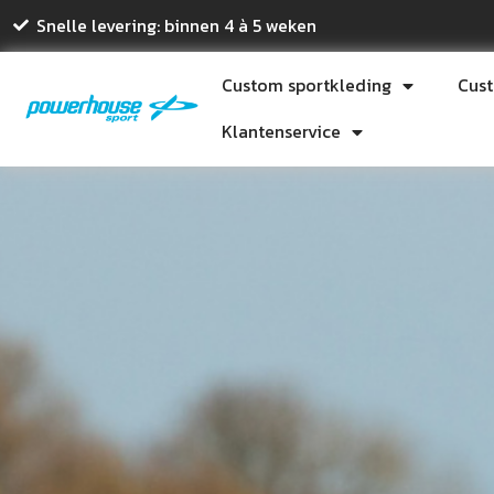
Snelle levering: binnen 4 à 5 weken
Custom sportkleding
Cus
Klantenservice