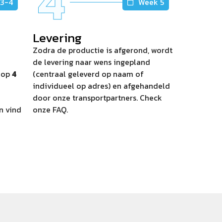
4
3-4
Week 5
Levering
Zodra de productie is afgerond, wordt
de levering naar wens ingepland
d op
4
(centraal geleverd op naam of
individueel op adres) en afgehandeld
door onze transportpartners. Check
n vind
onze FAQ.