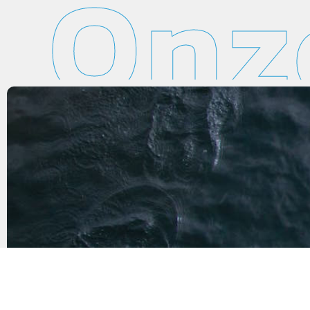
Onz
n
Het persoonlijke contact en de 
van de kleding zorgen ervoor da
ity
jaar zonder twijfel weer een n