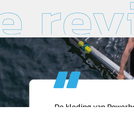
e rev
kwaliteit
De kleding van Powerho
t ik ieder
prestatie-ondersteune
ieuwe
TeamNL was altijd una