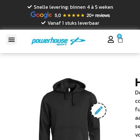
Snelle levering: binnen 4 à 5 weken
Vanaf 1 stuks leverbaar
0
D
c
f
aa
s
v