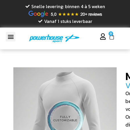
Snelle levering: binnen 4 à 5 weken
Vanaf 1 stuks leverbaar
0
V
O
b
v
O
di