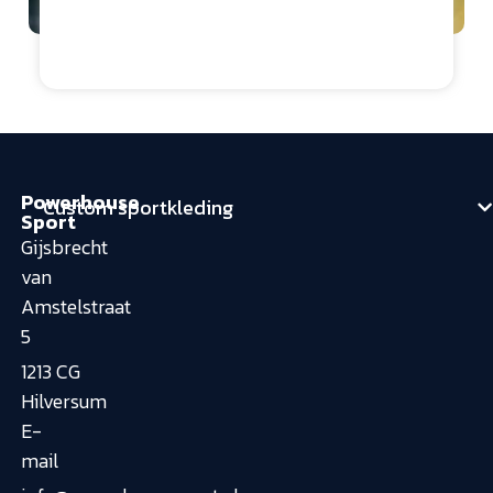
Security
d
Powerhouse
Custom sportkleding
Sport
Gijsbrecht
van
Amstelstraat
5
1213 CG
Hilversum
E-
mail