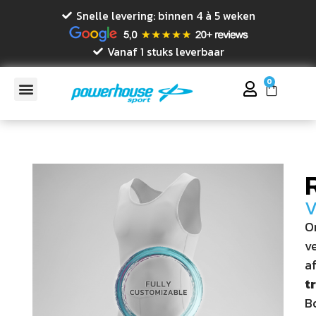
Snelle levering: binnen 4 à 5 weken
Vanaf 1 stuks leverbaar
0
V
O
v
a
t
B