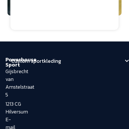
cteur
Northwave Cyber
Security
Powerhouse
Custom sportkleding
Sport
Gijsbrecht
van
Amstelstraat
5
1213 CG
Hilversum
E-
mail