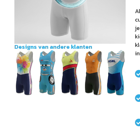
Al
c
je
k
k
Designs van andere klanten
i