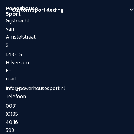
Powerhouse
Custom sportkleding
Sport
Gijsbrecht
van
Amstelstraat
5
1213 CG
Hilversum
E-
mail
info@powerhousesport.nl
Telefoon
0031
(0)85
40 16
593