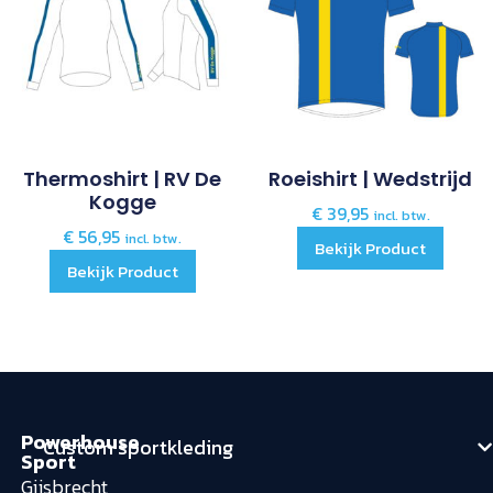
Thermoshirt | RV De
Roeishirt | Wedstrijd
Kogge
€
39,95
incl. btw.
€
56,95
incl. btw.
Bekijk Product
Bekijk Product
Powerhouse
Custom sportkleding
Sport
Gijsbrecht