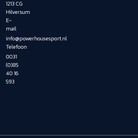
1213 CG
Hilversum
E-
mail
info@powerhousesport.nl
Telefoon
0031
(0)85
40 16
593