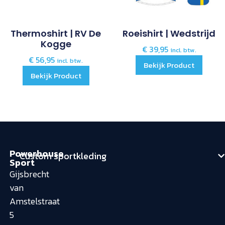
Thermoshirt | RV De
Roeishirt | Wedstrijd
Kogge
€
39,95
incl. btw.
€
56,95
incl. btw.
Bekijk Product
Bekijk Product
Powerhouse
Custom sportkleding
Sport
Gijsbrecht
van
Amstelstraat
5