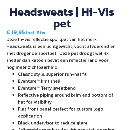
Headsweats | Hi-Vis
pet
€
19,95
Incl. Btw.
Deze hi-vis reflectie sportpet van het merk
Headsweats is een lichtgewicht, vocht afvoerend en
snel drogende sportpet. Deze pet droogt wel 4x
sneller dan katoen bevat een reflectie rand voor
nog meer zichtbaarheid.
Classic style, superior run-hat fit
Eventure™ knit shell
Eventure™ Terry sweatband
Reflective piping around brim and bottom of
hat for visibility
Flat front panel perfect for custom logo
application
Black undervisor to reduce glare
Adjustable rear buckle with ponytail opening