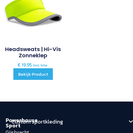
Headsweats | Hi-Vis
Zonneklep
€
19,95
incl. btw.
Bekijk Product
Powerhouse
Custom sportkleding
Sport
Gijsbrecht