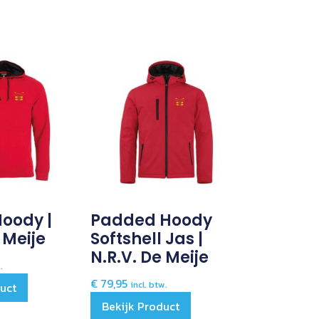
Hoody |
Padded Hoody
 Meije
Softshell Jas |
N.R.V. De Meije
.
€
79,95
incl. btw.
duct
Bekijk Product