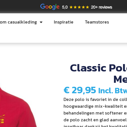
tom casualkleding
Inspiratie
Teamstores
Classic Pol
Me
€
29,95
Incl. Bt
Deze polo is favoriet in de col
hoogwaardige mix-kwaliteit en
behandelingen met softener e
de polo zacht en glad aanvoelt
inzetbaar dankzij het kwalita