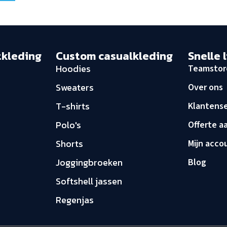
tkleding
Custom casualkleding
Snelle 
Hoodies
Teamstor
Sweaters
Over ons
T-shirts
Klantense
Polo's
Offerte a
Shorts
Mijn acco
Joggingbroeken
Blog
Softshell jassen
Regenjas