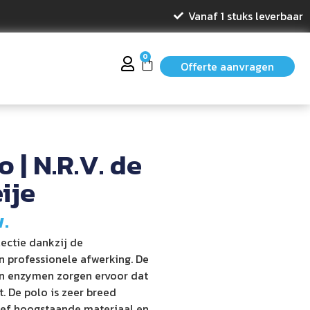
Vanaf 1 stuks leverbaar
0
Offerte aanvragen
o | N.R.V. de
ije
w.
lectie dankzij de
 professionele afwerking. De
n enzymen zorgen ervoor dat
. De polo is zeer breed
tief hoogstaande materiaal en