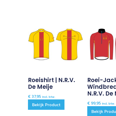
Roeishirt | N.R.V.
Roei-Jac
De Meije
Windbrea
N.R.V. De 
€
37,95
incl. btw.
€
99,95
incl. btw.
Bekijk Product
Bekijk Produ