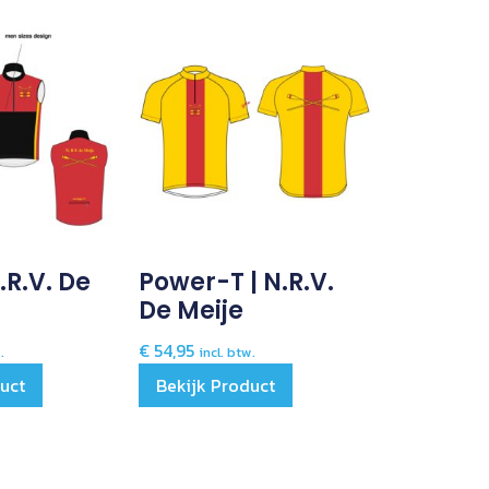
N.R.V. De
Power-T | N.R.V.
De Meije
€
54,95
.
incl. btw.
duct
Bekijk Product