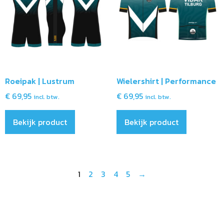
Roeipak | Lustrum
Wielershirt | Performance
€
69,95
€
69,95
incl. btw.
incl. btw.
Bekijk product
Bekijk product
1
2
3
4
5
→