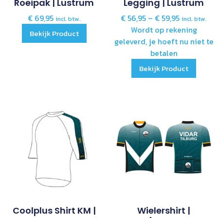
Roeipak | Lustrum
Legging | Lustrum
€
69,95
€
56,95
–
€
59,95
incl. btw.
incl. btw.
Wordt op rekening
Bekijk Product
geleverd, je hoeft nu niet te
betalen
Bekijk Product
Coolplus Shirt KM |
Wielershirt |