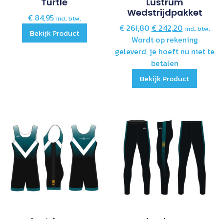
Turtle
Lustrum
Wedstrijdpakket
€
84,95
incl. btw.
€
261,80
€
242,20
incl. btw.
Bekijk Product
Wordt op rekening
geleverd, je hoeft nu niet te
betalen
Bekijk Product