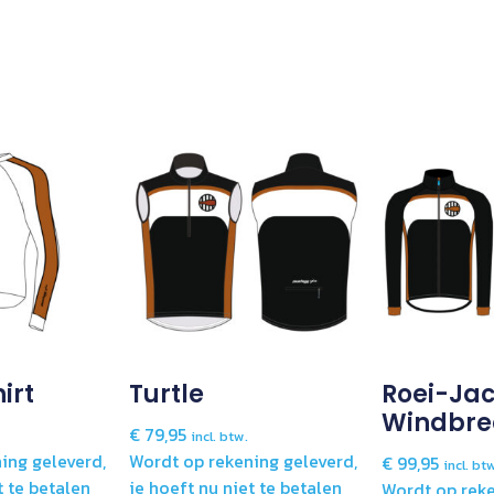
irt
Turtle
Roei-Jac
Windbre
€
79,95
incl. btw.
ing geleverd,
Wordt op rekening geleverd,
€
99,95
incl. bt
t te betalen
je hoeft nu niet te betalen
Wordt op reke