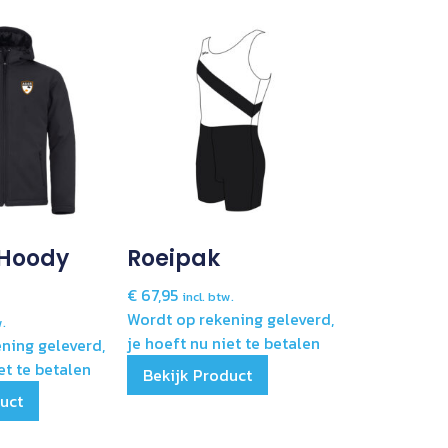
Hoody
Roeipak
€
67,95
incl. btw.
Wordt op rekening geleverd,
w.
je hoeft nu niet te betalen
ning geleverd,
et te betalen
Bekijk Product
duct