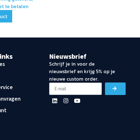
et te betalen
duct
links
Nieuwsbrief
Schrijf je in voor de
es
nieuwsbrief en krijg 5% op je
nieuwe custom order.
rvice
anvragen
unt