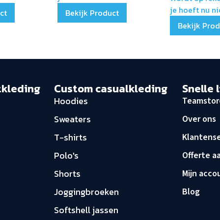
je hoeft nu ni
ct
Bekijk Product
Bekijk Pro
tkleding
Custom casualkleding
Snelle 
Hoodies
Teamstor
Sweaters
Over ons
T-shirts
Klantense
Polo's
Offerte a
Shorts
Mijn acco
Joggingbroeken
Blog
Softshell jassen