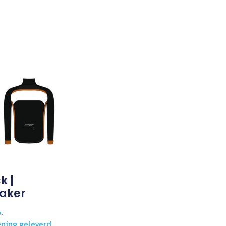
k |
aker
w.
ning geleverd,