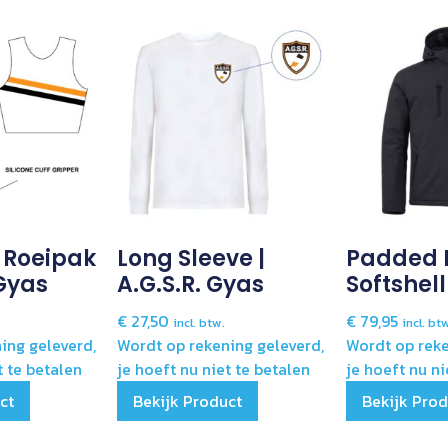
 Roeipak
Long Sleeve |
Padded 
 Gyas
A.G.S.R. Gyas
Softshell
€
27,50
€
79,95
incl. btw.
incl. bt
ing geleverd,
Wordt op rekening geleverd,
Wordt op reke
t te betalen
je hoeft nu niet te betalen
je hoeft nu ni
ct
Bekijk Product
Bekijk Pro