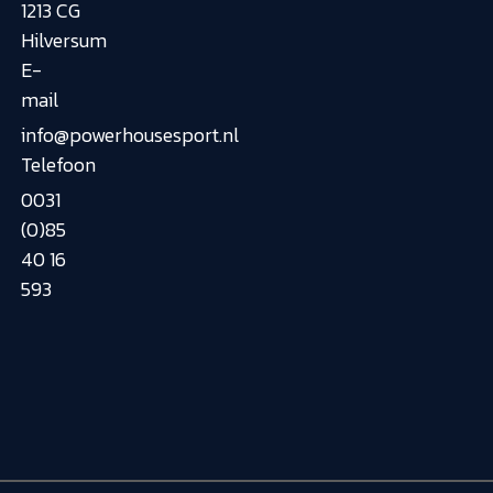
1213 CG
Hilversum
E-
mail
info@powerhousesport.nl
Telefoon
0031
(0)85
40 16
593