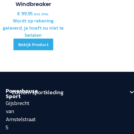
Windbreaker
€
99,95
incl. btw.
Wordt op rekening
geleverd, je hoeft nu niet te
betalen
Bekijk Product
Powerhouse
Custom sportkleding
Sport
Gijsbrecht
van
Amstelstraat
5