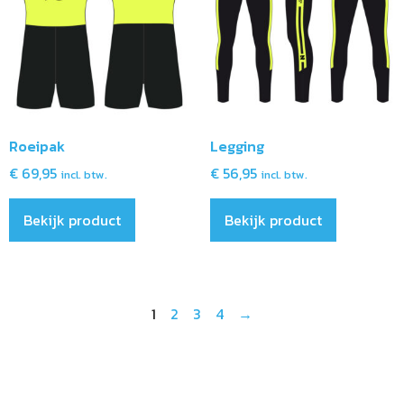
Roeipak
Legging
€
69,95
€
56,95
incl. btw.
incl. btw.
Bekijk product
Bekijk product
1
2
3
4
→