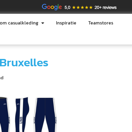
tom casualkleding
Inspiratie
Teamstores
Bruxelles
nd