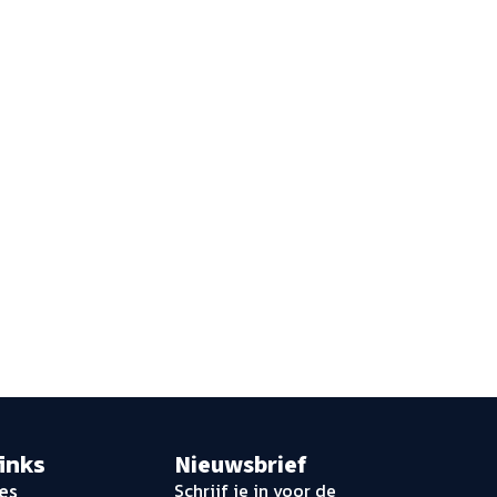
links
Nieuwsbrief
Schrijf je in voor de
es