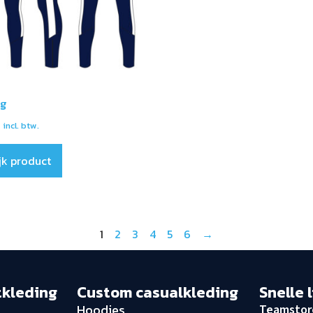
ng
incl. btw.
jk product
1
2
3
4
5
6
→
tkleding
Custom casualkleding
Snelle 
Hoodies
Teamstor