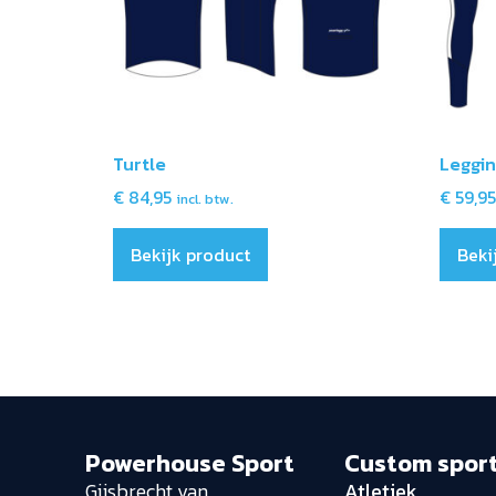
Turtle
Leggi
€
84,95
€
59,95
incl. btw.
Bekijk product
Beki
Powerhouse Sport
Custom spor
Gijsbrecht van
Atletiek