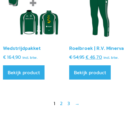
Wedstrijdpakket
Roeibroek | R.V. Minerva
€
164,90
€
54,95
€
46,70
incl. btw.
incl. btw.
Bekijk product
Bekijk product
1
2
3
→