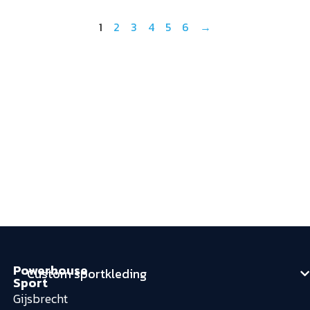
1
2
3
4
5
6
→
Powerhouse
Custom sportkleding
Sport
Gijsbrecht