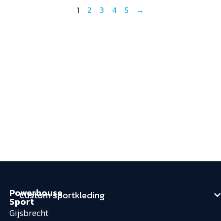
1
2
3
4
5
→
Powerhouse
Custom sportkleding
Sport
Gijsbrecht