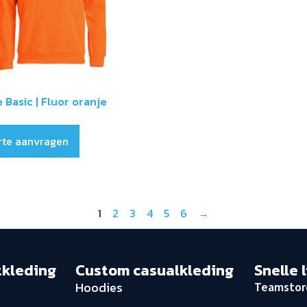
 Basic | Fluor oranje
rte aanvragen
1
2
3
4
5
6
→
tkleding
Custom casualkleding
Snelle 
Hoodies
Teamstor