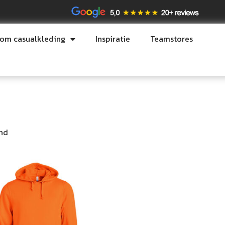
tom casualkleding
Inspiratie
Teamstores
ond