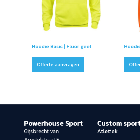
Hoodie Basic | Fluor geel
Hoodie
Offerte aanvragen
Offe
Powerhouse Sport
Custom spor
Gijsbrecht van
Atletiek
Amstelstraat 5