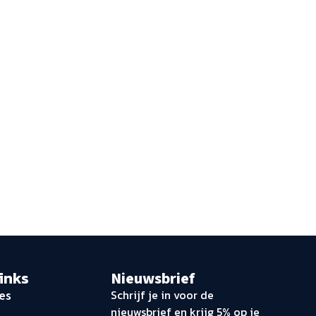
links
Nieuwsbrief
Schrijf je in voor de
es
nieuwsbrief en krijg 5% op je