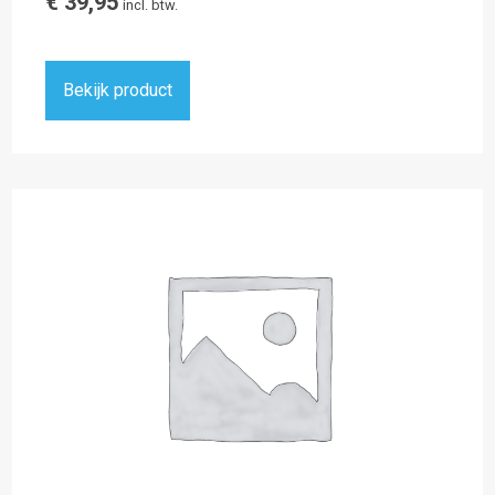
€
39,95
incl. btw.
Bekijk product