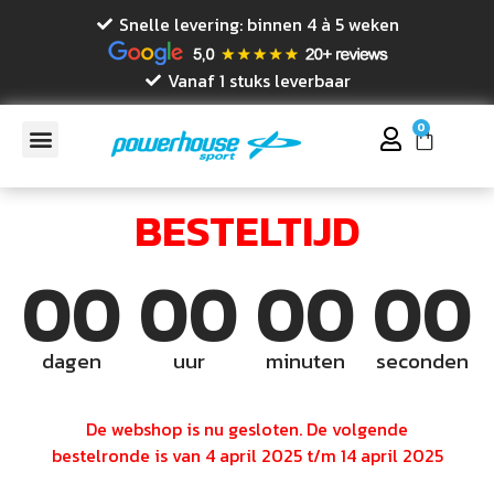
Snelle levering: binnen 4 à 5 weken
Vanaf 1 stuks leverbaar
0
BESTELTIJD
00
00
00
00
dagen
uur
minuten
seconden
De webshop is nu gesloten. De volgende
bestelronde is van 4 april 2025 t/m 14 april 2025