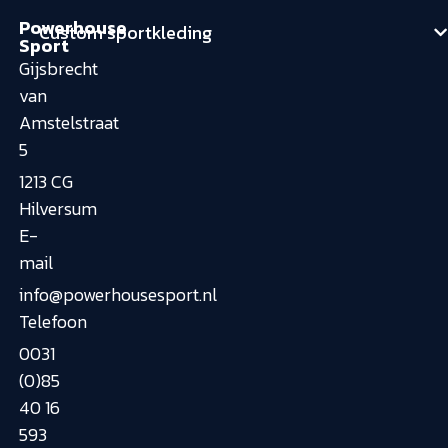
Powerhouse
Custom sportkleding
Sport
Gijsbrecht
van
Amstelstraat
5
1213 CG
Hilversum
E-
mail
info@powerhousesport.nl
Telefoon
0031
(0)85
40 16
593