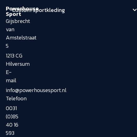
Powerhouse
Custom sportkleding
Sport
Gijsbrecht
van
Amstelstraat
5
1213 CG
Hilversum
E-
mail
info@powerhousesport.nl
Telefoon
0031
(0)85
40 16
593