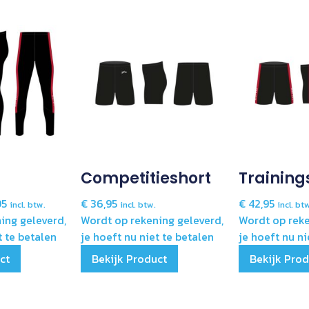
Competitieshort
Training
95
€
36,95
€
42,95
incl. btw.
incl. btw.
incl. bt
ing geleverd,
Wordt op rekening geleverd,
Wordt op reke
t te betalen
je hoeft nu niet te betalen
je hoeft nu ni
ct
Bekijk Product
Bekijk Pro