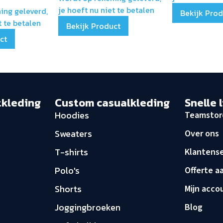
je hoeft nu niet te betalen
ing geleverd,
Bekijk Pro
t te betalen
Bekijk Product
ct
tkleding
Custom casualkleding
Snelle 
Hoodies
Teamstor
Sweaters
Over ons
T-shirts
Klantense
Polo's
Offerte a
Shorts
Mijn acco
Joggingbroeken
Blog