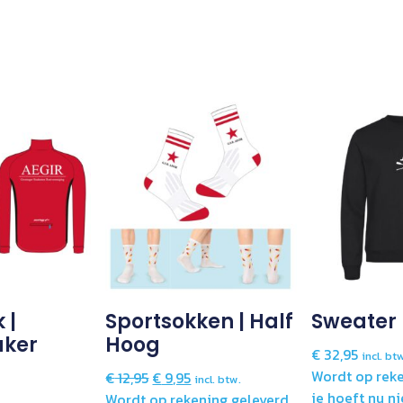
 |
Sportsokken | Half
Sweater
ker
Hoog
€
32,95
incl. bt
Wordt op reke
€
12,95
€
9,95
incl. btw.
je hoeft nu ni
Wordt op rekening geleverd,