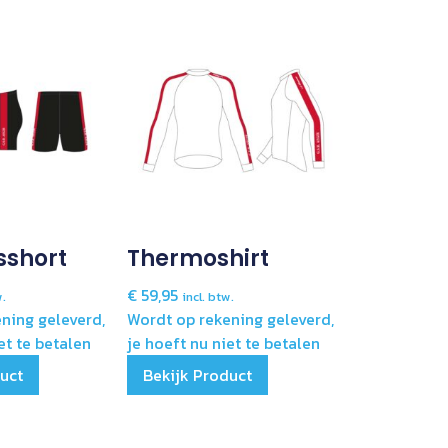
sshort
Thermoshirt
€
59,95
w.
incl. btw.
ning geleverd,
Wordt op rekening geleverd,
et te betalen
je hoeft nu niet te betalen
duct
Bekijk Product