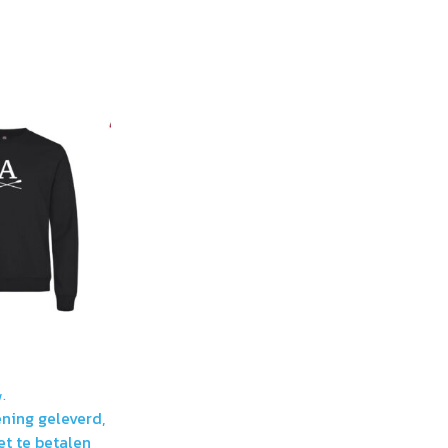
w.
ning geleverd,
et te betalen