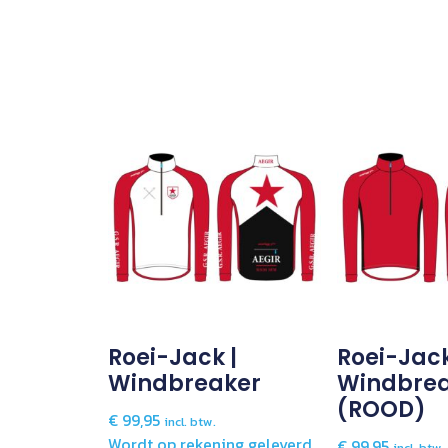
Roei-Jack |
Roei-Jack
Windbreaker
Windbrea
(ROOD)
€
99,95
incl. btw.
Wordt op rekening geleverd,
€
99,95
incl. btw.