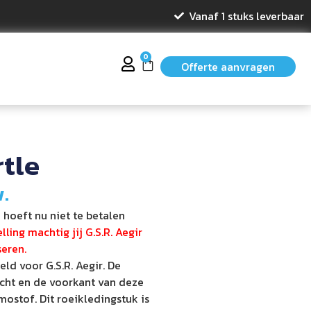
Vanaf 1 stuks leverbaar
0
Offerte aanvragen
rtle
w.
 hoeft nu niet te betalen
ling machtig jij G.S.R. Aegir
seren.
eld voor G.S.R. Aegir. De
cht en de voorkant van deze
mostof. Dit roeikledingstuk is