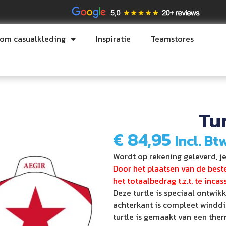
tom casualkleding
Inspiratie
Teamstores
Tu
€
84,95
Incl. Bt
Wordt op rekening geleverd, je
Door het plaatsen van de bestel
het totaalbedrag t.z.t. te incas
Deze turtle is speciaal ontwikk
achterkant is compleet winddi
turtle is gemaakt van een ther