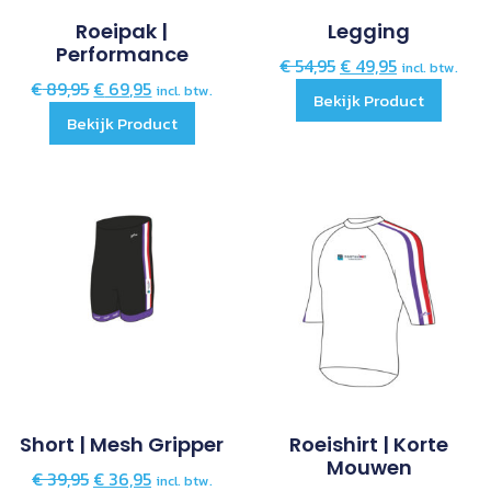
Roeipak |
Legging
Performance
€
54,95
€
49,95
incl. btw.
€
89,95
€
69,95
incl. btw.
Bekijk Product
Bekijk Product
Short | Mesh Gripper
Roeishirt | Korte
Mouwen
€
39,95
€
36,95
incl. btw.