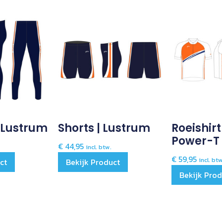
 Lustrum
Shorts | Lustrum
Roeishirt
Power-T
€
44,95
incl. btw.
€
59,95
incl. bt
ct
Bekijk Product
Bekijk Pro