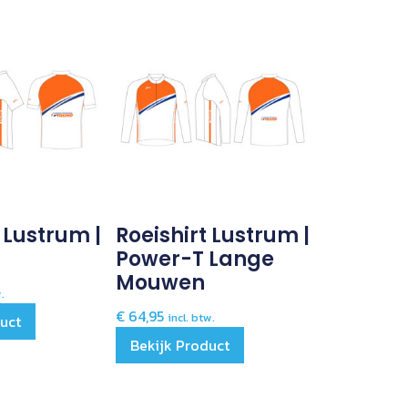
 Lustrum |
Roeishirt Lustrum |
Power-T Lange
Mouwen
w.
€
64,95
incl. btw.
duct
Bekijk Product