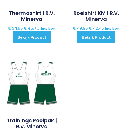
Thermoshirt | R.V.
Roeishirt KM | R.V.
Minerva
Minerva
€
54,95
€
46,70
€
49,95
€
42,45
incl. btw.
incl. btw.
Bekijk Product
Bekijk Product
Trainings Roeipak |
R.V. Minerva