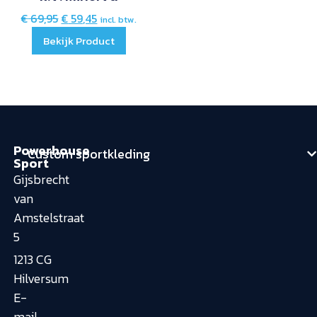
€
69,95
€
59,45
incl. btw.
Bekijk Product
Powerhouse
Custom sportkleding
Sport
Gijsbrecht
van
Amstelstraat
5
1213 CG
Hilversum
E-
mail