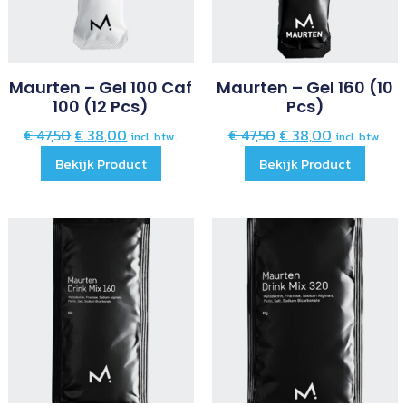
Maurten – Gel 100 Caf
Maurten – Gel 160 (10
100 (12 Pcs)
Pcs)
€
47,50
€
38,00
€
47,50
€
38,00
incl. btw.
incl. btw.
Bekijk Product
Bekijk Product