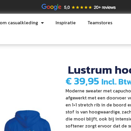
tom casualkleding
Inspiratie
Teamstores
Lustrum hoo
€
39,95
Incl. Bt
Moderne sweater met capuchon
afgewerkt met een doorvoer v
en 1×1 stretch rib in de boor
stof is van hoogwaardige, zach
die mooi blijft, ook bij inten
softener zorgt ervoor dat de s