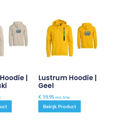
Hoodie |
Lustrum Hoodie |
aki
Geel
€
39,95
w.
incl. btw.
duct
Bekijk Product