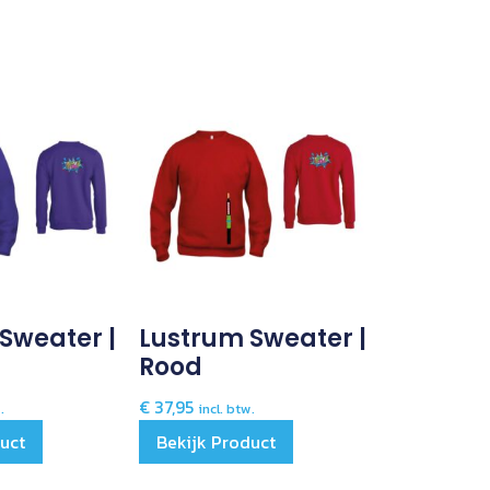
Sweater |
Lustrum Sweater |
Rood
€
37,95
.
incl. btw.
duct
Bekijk Product