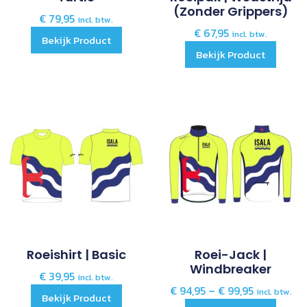
(zonder Grippers)
€
79,95
incl. btw.
€
67,95
incl. btw.
Bekijk Product
Bekijk Product
Roeishirt | Basic
Roei-Jack |
Windbreaker
€
39,95
incl. btw.
€
94,95
–
€
99,95
incl. btw.
Bekijk Product