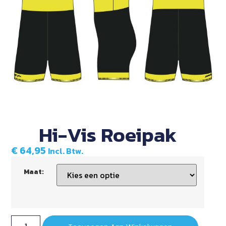
Hi-Vis Roeipak
€
64,95
Incl. Btw.
Maat: