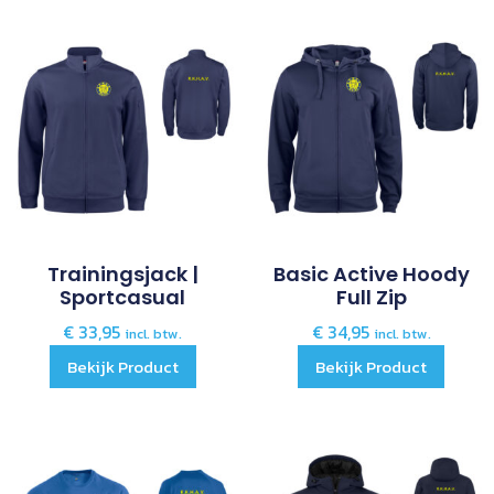
Trainingsjack |
Basic Active Hoody
Sportcasual
Full Zip
€
33,95
€
34,95
incl. btw.
incl. btw.
Bekijk Product
Bekijk Product