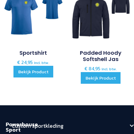
Sportshirt
Padded Hoody
Softshell Jas
€
24,95
incl. btw.
€
84,95
incl. btw.
Bekijk Product
Bekijk Product
Powerhouse
Custom sportkleding
Sport