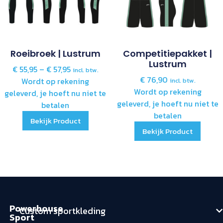
Roeibroek | Lustrum
Competitiepakket |
Lustrum
€
55,95
–
€
57,95
incl. btw.
€
76,90
Wordt op rekening
incl. btw.
Wordt op rekening
geleverd, je hoeft nu niet te
geleverd, je hoeft nu niet te
betalen
betalen
Bekijk Product
Bekijk Product
Powerhouse
Custom sportkleding
Sport