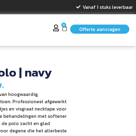
Vanaf 1 stuks leverbaar
0
Offerte aanvragen
olo | navy
w.
 van hoogwaardig,
oen. Professioneel afgewerkt
itjes en visgraat necktape voor
e behandelingen met softener
 de polo zacht en glad
voor degene die het allerbeste