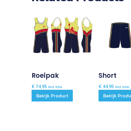
Roeipak
Short
€
74,95
€
44,95
incl. btw.
incl. btw.
Bekijk Product
Bekijk Produ