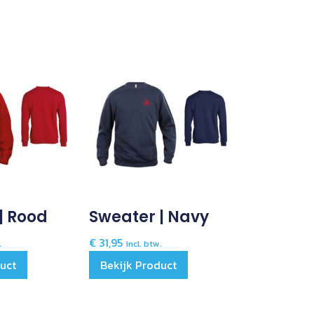
| Rood
Sweater | Navy
€
31,95
.
incl. btw.
duct
Bekijk Product