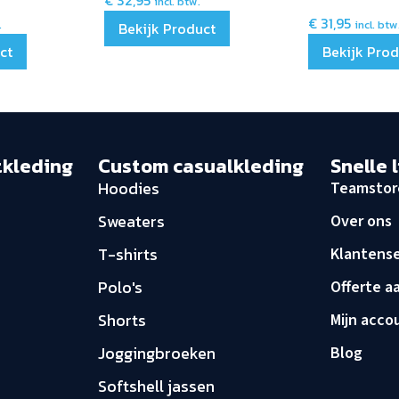
€
32,95
incl. btw.
€
31,95
.
incl. btw
Bekijk Product
ct
Bekijk Pro
tkleding
Custom casualkleding
Snelle 
Hoodies
Teamstor
Sweaters
Over ons
T-shirts
Klantense
Polo's
Offerte a
Shorts
Mijn acco
Joggingbroeken
Blog
Softshell jassen