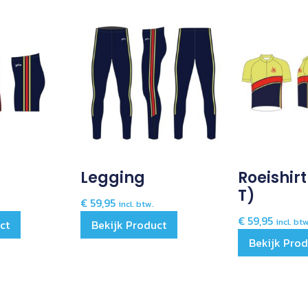
Legging
Roeishir
T)
€
59,95
incl. btw.
€
59,95
incl. bt
ct
Bekijk Product
Bekijk Pro