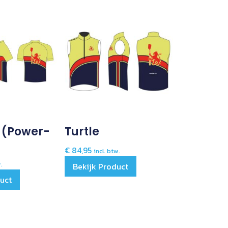
t (power-
Turtle
€
84,95
incl. btw.
w.
Bekijk Product
duct