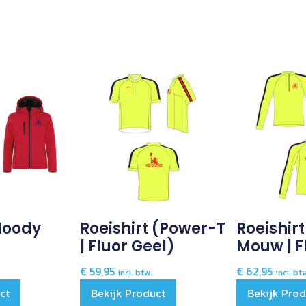
Hoody
Roeishirt (power-T
Roeishir
| Fluor Geel)
Mouw | F
€
59,95
€
62,95
incl. btw.
incl. bt
ct
Bekijk Product
Bekijk Pro