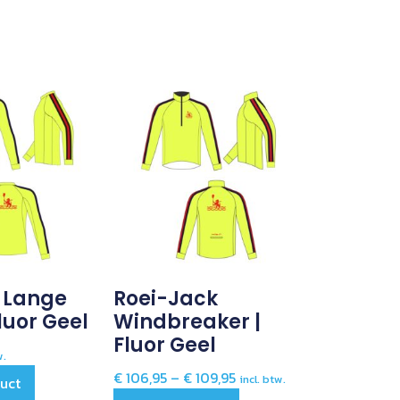
t Lange
Roei-Jack
luor Geel
Windbreaker |
Fluor Geel
w.
€
106,95
–
€
109,95
incl. btw.
duct