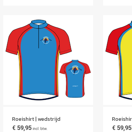
Roeishirt | wedstrijd
Roeishir
€
59,95
€
59,95
incl. btw.