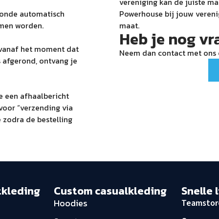
vereniging kan de juiste ma
ronde automatisch
Powerhouse bij jouw verenig
nomen worden.
maat.
Heb je nog vr
n vanaf het moment dat
Neem dan contact met ons o
 afgerond, ontvang je
je een afhaalbericht
 voor “verzending via
 zodra de bestelling
tkleding
Custom casualkleding
Snelle 
Hoodies
Teamstor