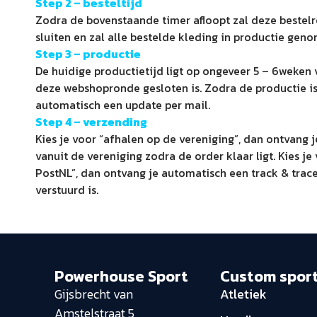
Step 2 – besteltijd
Zodra de bovenstaande timer afloopt zal deze bestel
sluiten en zal alle bestelde kleding in productie ge
Step 3 – productie
De huidige productietijd ligt op ongeveer 5 – 6weke
deze webshopronde gesloten is. Zodra de productie is
automatisch een update per mail.
Step 4 –
verzending
Kies je voor “afhalen op de vereniging”, dan ontvang 
vanuit de vereniging zodra de order klaar ligt. Kies je
PostNL”, dan ontvang je automatisch een track & trace
verstuurd is.
Powerhouse Sport
Custom spor
Gijsbrecht van
Atletiek
Amstelstraat 5