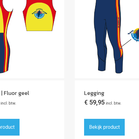
| Fluor geel
Legging
€
59,95
incl. btw.
incl. btw.
product
Bekijk product