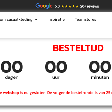
tom casualkleding
Inspiratie
Teamstores
BESTELTIJD
00
00
00
dagen
uur
minuten
e webshop is nu gesloten. De volgende bestelronde is van 25