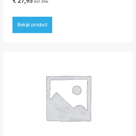
€
27,95
incl. btw.
Bekijk product