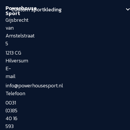
Powerhouse
Custom sportkleding
Sport
Gijsbrecht
van
Amstelstraat
5
1213 CG
Hilversum
E-
mail
info@powerhousesport.nl
Telefoon
0031
(0)85
40 16
593