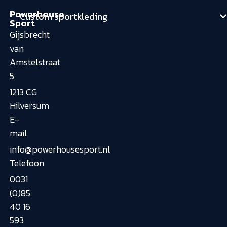
Powerhouse
Custom sportkleding
Sport
Gijsbrecht
van
Amstelstraat
5
1213 CG
Hilversum
E-
mail
info@powerhousesport.nl
Telefoon
0031
(0)85
40 16
593