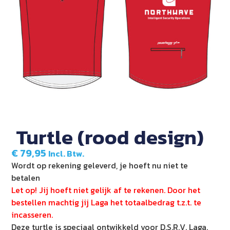
Turtle (rood design)
€
79,95
Incl. Btw.
Wordt op rekening geleverd, je hoeft nu niet te
betalen
Let op! Jij hoeft niet gelijk af te rekenen. Door het
bestellen machtig jij Laga het totaalbedrag t.z.t. te
incasseren.
Deze turtle is speciaal ontwikkeld voor D.S.R.V. Laga.