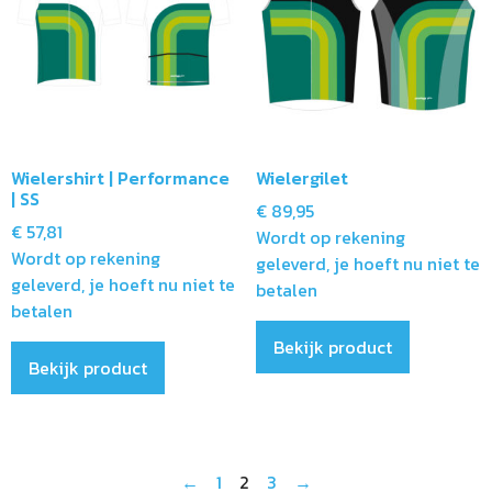
Wielershirt | Performance
Wielergilet
| SS
€
89,95
€
57,81
Wordt op rekening
Wordt op rekening
geleverd, je hoeft nu niet te
geleverd, je hoeft nu niet te
betalen
betalen
Bekijk product
Bekijk product
←
1
2
3
→