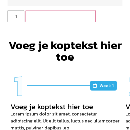
Toevoegen aan winkelwagen
Voeg je koptekst hier
toe
1
Week 1
Voeg je koptekst hier toe
V
Lorem ipsum dolor sit amet, consectetur
Lo
adipiscing elit. Ut elit tellus, luctus nec ullamcorper
ad
mattis, pulvinar dapibus leo.
ma