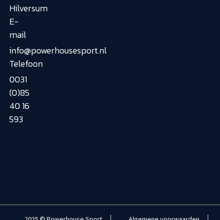
Hilversum
E-
mail
info@powerhousesport.nl
Telefoon
0031
(0)85
40 16
593
2025 © Powerhouse Sport
Algemene voorwaarden