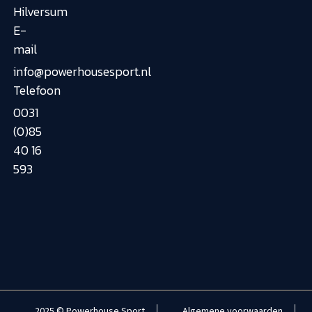
Hilversum
E-
mail
info@powerhousesport.nl
Telefoon
0031
(0)85
40 16
593
2025 © Powerhouse Sport
Algemene voorwaarden