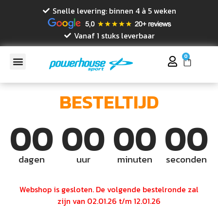
Snelle levering: binnen 4 à 5 weken
Vanaf 1 stuks leverbaar
0
BESTELTIJD
00
00
00
00
dagen
uur
minuten
seconden
Webshop is gesloten. De volgende bestelronde zal
zijn van 02.01.26 t/m 12.01.26