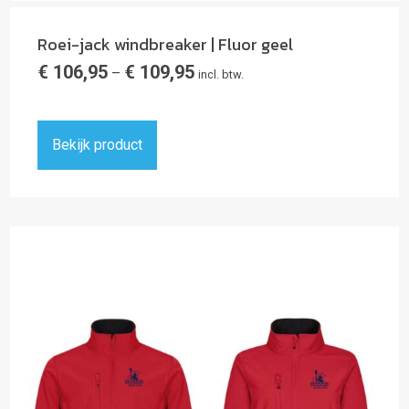
Roei-jack windbreaker | Fluor geel
€
106,95
€
109,95
–
incl. btw.
Bekijk product