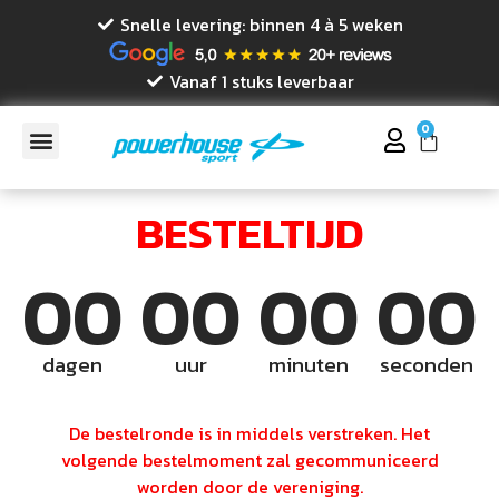
Snelle levering: binnen 4 à 5 weken
Vanaf 1 stuks leverbaar
0
BESTELTIJD
00
00
00
00
dagen
uur
minuten
seconden
De bestelronde is in middels verstreken. Het
volgende bestelmoment zal gecommuniceerd
worden door de vereniging.