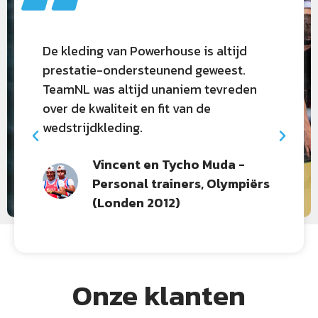
t
De kleding van Powerhouse is altijd
P
prestatie-ondersteunend geweest.
o
TeamNL was altijd unaniem tevreden
s
over de kwaliteit en fit van de
q
wedstrijdkleding.
p
Vincent en Tycho Muda -
Personal trainers, Olympiërs
d
(Londen 2012)
Onze klanten