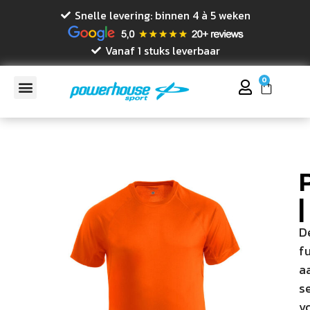
Snelle levering: binnen 4 à 5 weken
Vanaf 1 stuks leverbaar
0
D
f
aa
s
v