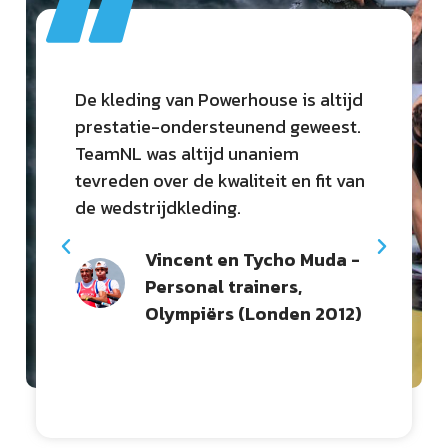
De kleding van Powerhouse is altijd
Po
prestatie-ondersteunend geweest.
str
TeamNL was altijd unaniem
of 
g
tevreden over de kwaliteit en fit van
eff
 de
de wedstrijdkleding.
di
p
th
Vincent en Tycho Muda -
Personal trainers,
Olympiërs (Londen 2012)
Pascal Milhado -
Vestigingsdirecteur
| Bidfood
Nederland