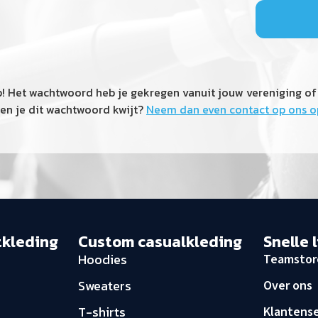
p! Het wachtwoord heb je gekregen vanuit jouw vereniging of
en je dit wachtwoord kwijt?
Neem dan even contact op ons o
tkleding
Custom casualkleding
Snelle 
Hoodies
Teamstor
Sweaters
Over ons
T-shirts
Klantense