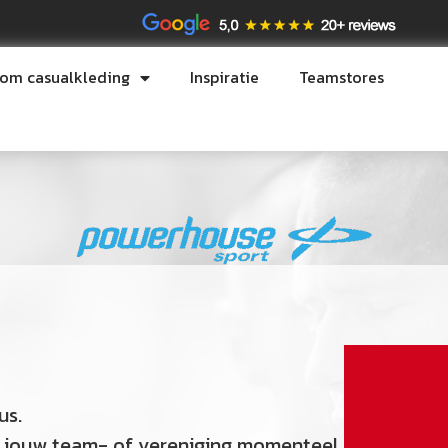
tom casualkleding
Inspiratie
Teamstores
us.
die jouw team- of vereniging momenteel